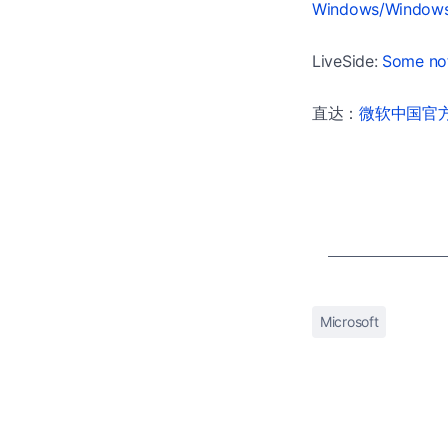
Windows/Window
LiveSide:
Some not
直达：
微软中国官方商
Microsoft