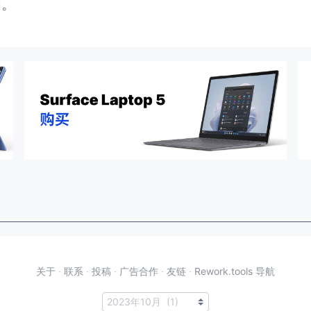
闭。
关于
·
联系
·
投稿
·
广告合作
·
友链
·
Rework.tools 导航