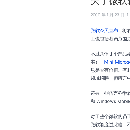
关于微软
2009
微软今天宣布
，将在
工也包括裁员范围之
不过具体哪个产品
实）。
Mini-Mic
息是否有价值。有趣的是
领域招聘，但留言中有提到
还有一些传言称微软娱乐和
和 Windows M
对于整个微软的员
微软能度过此难。