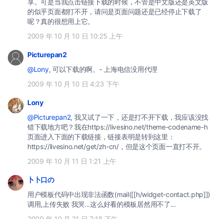
享。可是当我点击链接下载的时候，不管是中文版还是英文版
的似乎页面都打不开，请问是页面问题还是已经停止下载了
呢？真的很想用上它。
2009 年 10 月 10 日 10:25 上午
Picturepan2
@Lony
, 可以下载的啊。- 上海电信没用代理
2009 年 10 月 10 日 4:23 下午
Lony
@Picturepan2
, 我又试了一下，还是打不开下载，我应该没找
错下载地方吧？我在https://livesino.net/theme-codename-h
页面进入下面的下载链接，链接表明是转到这里：
https://livesino.net/get/zh-cn/，但是这个页面一直打不开。
2009 年 10 月 11 日 1:21 上午
卜卜口の
用户模板代码中出现非法函数(mail([[h/widget-contact.php]])
调用,上传失败 我哭...这么好看的模板居然用不了...
2009 年 10 月 21 日 7:18 下午