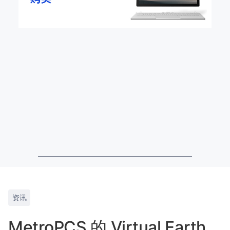
资讯
MetroPCS 的 Virtual Earth