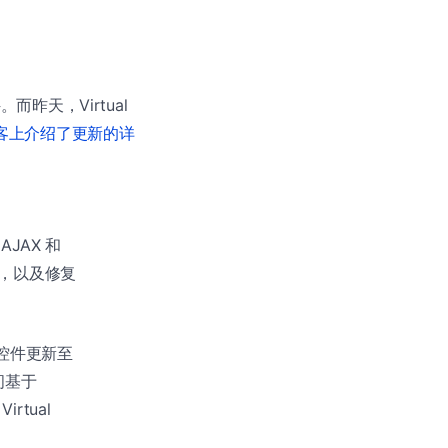
件。而昨天，Virtual
也在其博客上介绍了更新的详
JAX 和
的解析，以及修复
控件更新至
访问基于
rtual