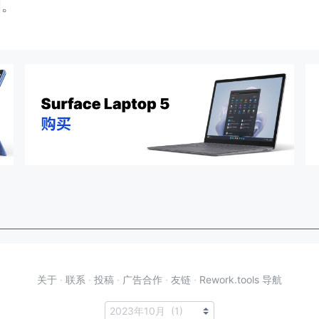
闭。
关于
·
联系
·
投稿
·
广告合作
·
友链
·
Rework.tools 导航