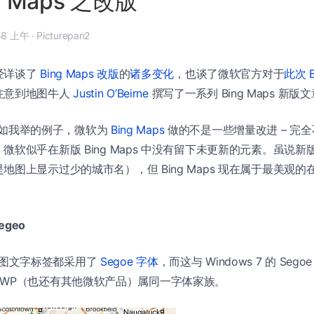
g Maps 之改版
8 月 8 日, 9:58 上午
·
Picturepan2
经详谈了
Bing Maps 改版
的
诸多变化
，也谈了微软官方对于
此次 B
注意到地图牛人
Justin O’Beirne
撰写了一系列 Bing Maps 新版
：“正如我举的例子，微软为
Bing Maps
做的不是一些增量改进 – 完
软似乎在新版 Bing Maps 中没有留下未更新的元素。虽说新版 
地图上显示过少的城市名），但 Bing Maps 现在属于最美观
Segeo
s 地图文字标签都采用了
Segoe 字体
，而这与 Windows 7 的 Segoe
Segoe WP（也还有其他微软产品）属同一字体家族。