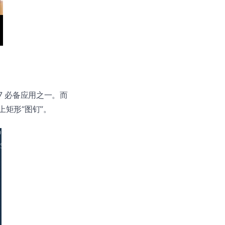
e 7 必备应用之一。而
上矩形“图钉”。