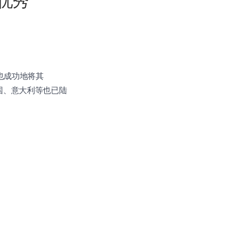
款优秀
n 也成功地将其
、法国、意大利等也已陆