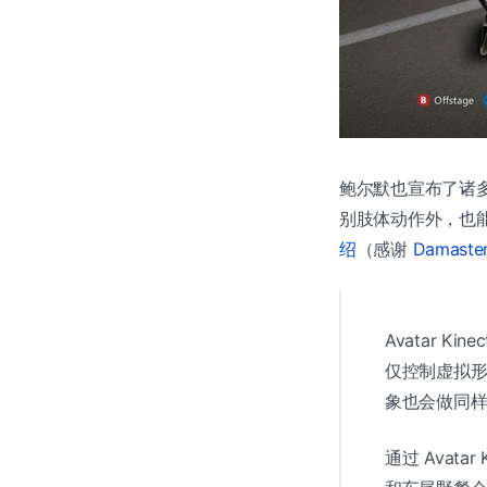
鲍尔默也宣布了诸多关于 
别肢体动作外，也
绍
（感谢
Damaste
Avatar 
仅控制虚拟
象也会做同
通过 Avata