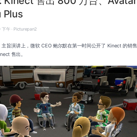
: Kinect 售出 800 万台、Avatar
 Plus
月 6 日, 1:19 下午
·
Picturepan2
1
主旨演讲上，微软 CEO 鲍尔默在第一时间公开了 Kinect 的销
inect 售出。