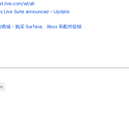
et.live.com/wl/all
 Live Suite announced – Update
城 - 购买 Surface、Xbox 和配件促销
ve