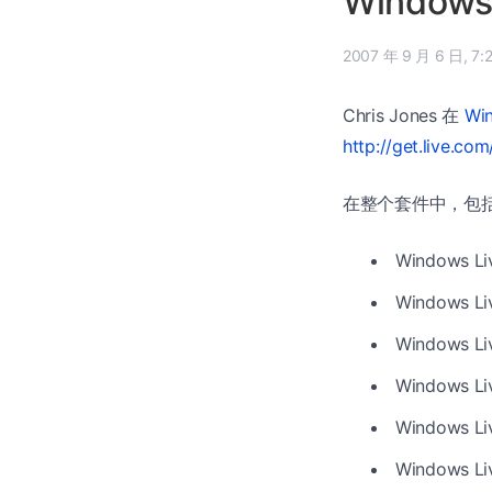
Windows 
2007 年 
Chris Jones 在
Wi
http://get.live.com
在整个套件中，包
Windows Li
Windows Liv
Windows Liv
Windows Li
Windows Li
Windows Li