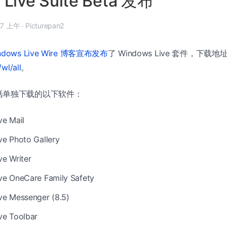
Live Suite Beta 发布
9 月 6 日, 7:27 上午
·
Picturepan2
ndows Live Wire 博客宣布发布
了 Windows Live 套件，下载地
/wl/all
。
括单独下载的以下软件：
ve Mail
e Photo Gallery
e Writer
ve OneCare Family Safety
ve Messenger (8.5)
ve Toolbar