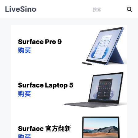
LiveSino