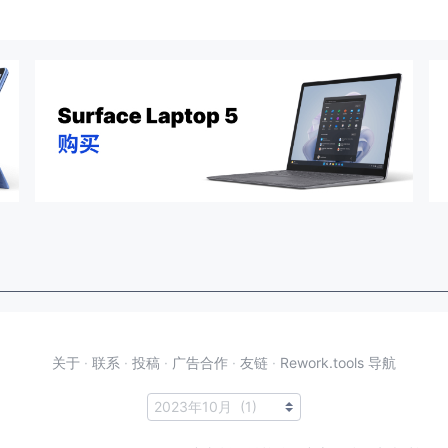
关于
·
联系
·
投稿
·
广告合作
·
友链
·
Rework.tools 导航