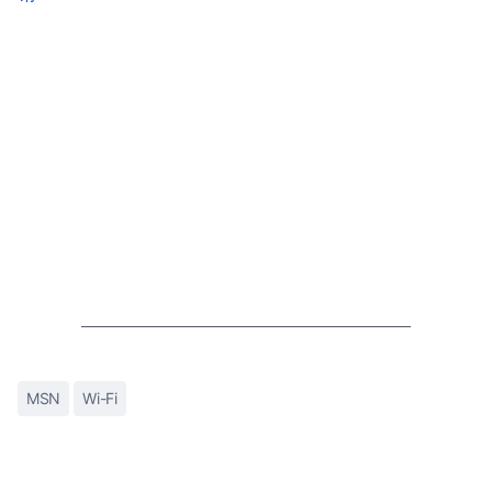
MSN
Wi-Fi