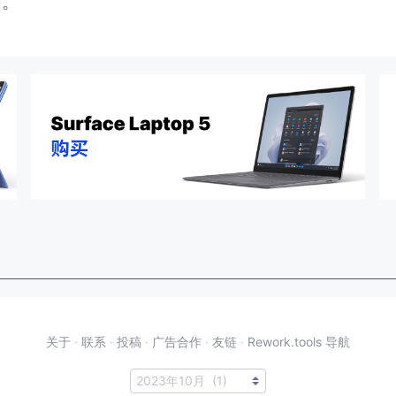
闭。
关于
·
联系
·
投稿
·
广告合作
·
友链
·
Rework.tools 导航