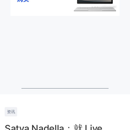
资讯
Satya Nadella：就 Live