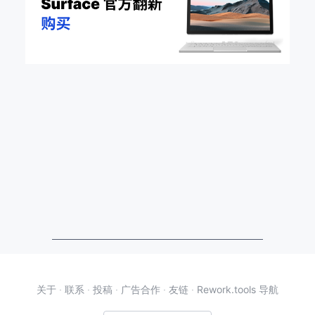
关于
·
联系
·
投稿
·
广告合作
·
友链
·
Rework.tools 导航