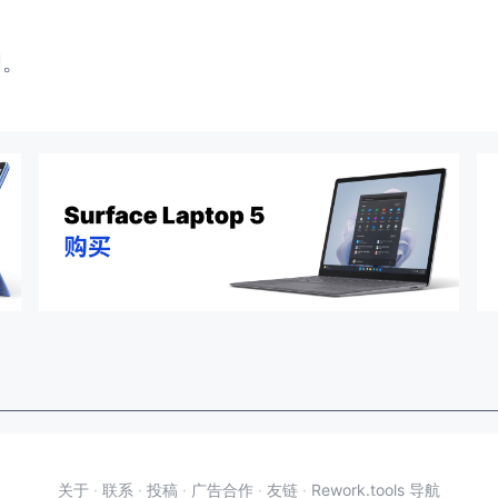
闭。
关于
·
联系
·
投稿
·
广告合作
·
友链
·
Rework.tools 导航