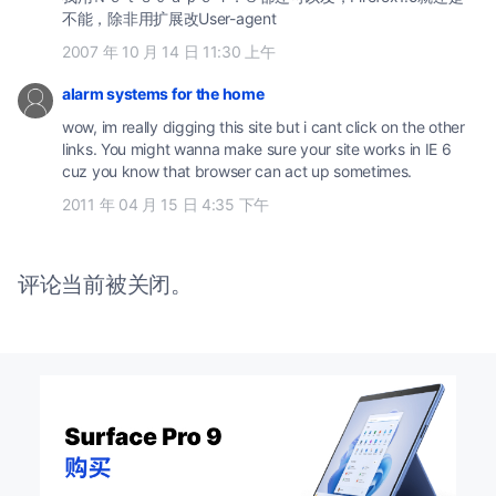
不能，除非用扩展改User-agent
2007 年 10 月 14 日 11:30 上午
alarm systems for the home
wow, im really digging this site but i cant click on the other
links. You might wanna make sure your site works in IE 6
cuz you know that browser can act up sometimes.
2011 年 04 月 15 日 4:35 下午
评论当前被关闭。