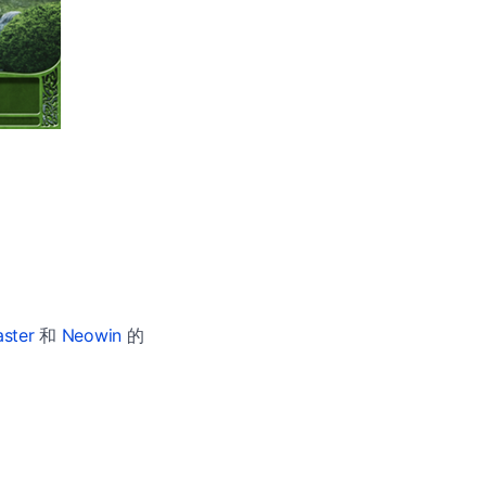
ster
和
Neowin
的