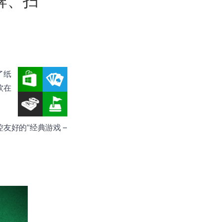
纸牌、扫
了纸
软在
友好的”经典游戏 –