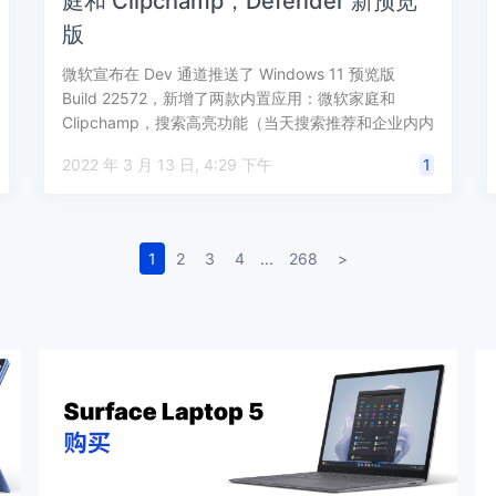
庭和 Clipchamp，Defender 新预览
版
微软宣布在 Dev 通道推送了 Windows 11 预览版
Build 22572，新增了两款内置应用：微软家庭和
Clipchamp，搜索高亮功能（当天搜索推荐和企业内内
容建议…
2022 年 3 月 13 日, 4:29 下午
1
1
2
3
4
...
268
>