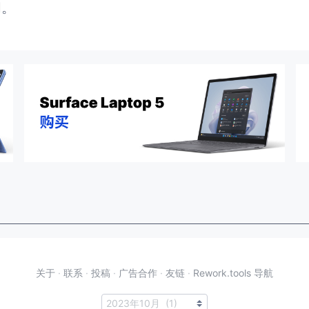
闭。
关于
·
联系
·
投稿
·
广告合作
·
友链
·
Rework.tools 导航