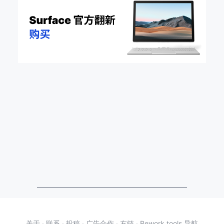
关于
·
联系
·
投稿
·
广告合作
·
友链
·
Rework.tools 导航