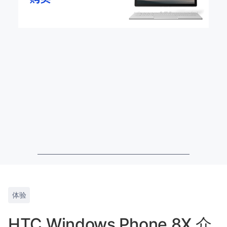
体验
HTC Windows Phone 8X 介