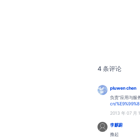
4 条评论
pluwen chen
负责“应用与服
cn/%E9%99%
2013 年 07 月 
李麒蔚
撸起