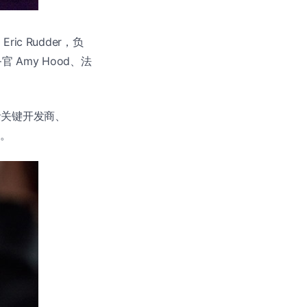
c Rudder，负
官 Amy Hood、法
括关键开发商、
门。