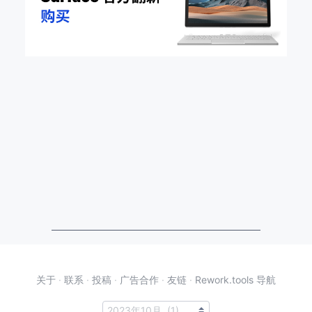
关于
·
联系
·
投稿
·
广告合作
·
友链
·
Rework.tools 导航