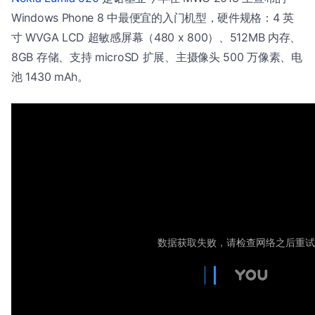
Windows Phone 8 中最便宜的入门机型，硬件规格：4 英
寸 WVGA LCD 超敏感屏幕（480 x 800）、512MB 内存、
8GB 存储、支持 microSD 扩展、主摄像头 500 万像素、电
池 1430 mAh。