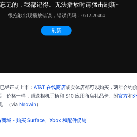
020 已经正式上市：
AT&T 在线商店
或实体店都可以购买，两年合约价 $
，价格一样，赠送相机手柄和 $10 应用商店礼品卡。附
官方
和
。（via
Neowin
）
城 - 购买 Surface、Xbox 和配件促销