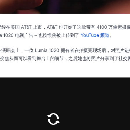
经在美国 AT&T 上市，AT&T 也开始了这款带有 4100 万像
a 1020 电视广告 – 也按惯例被上传到了
YouTube 频道
。
演唱会上，一位 Lumia 1020 拥有者在拍摄完现场后，对照片
0 的无损变焦从而可以看到舞台上的细节，之后她也将照片分享到了社