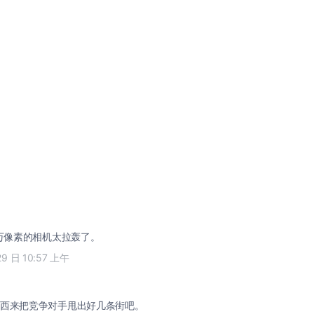
0万像素的相机太拉轰了。
29 日 10:57 上午
西来把竞争对手甩出好几条街吧。