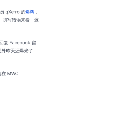
qXerro 的
爆料
，
距、拼写错误来看，这
acebook 留
另外昨天还爆光了
能在 MWC