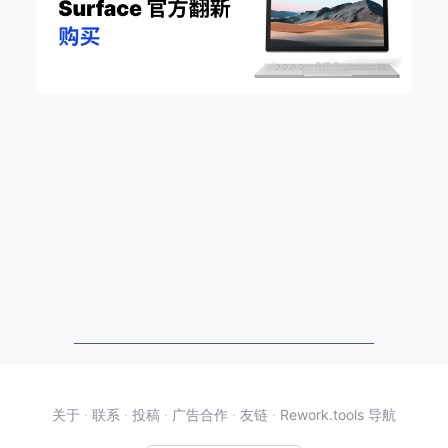
关于
·
联系
·
投稿
·
广告合作
·
友链
·
Rework.tools 导航