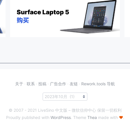
关于
·
联系
·
投稿
·
广告合作
·
友链
·
Rework.tools 导航
© 2007 - 2021 LiveSino 中文版 – 微软信仰中心 保留一切权利
Proudly published with
WordPress
. Theme
Thea
made with
♥
.