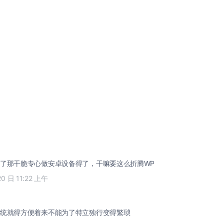
了那干脆专心做安卓设备得了，干嘛要这么折腾WP
20 日 11:22 上午
统就得方便着来不能为了特立独行变得繁琐