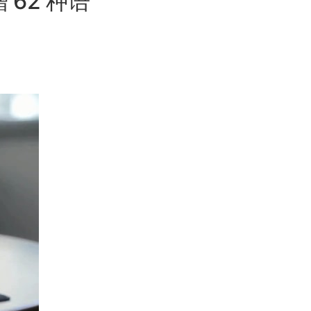
增 62 种语