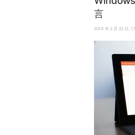
Window
言
2014 