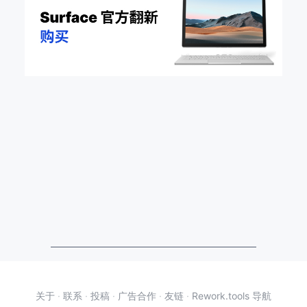
关于
·
联系
·
投稿
·
广告合作
·
友链
·
Rework.tools 导航