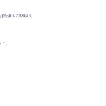
OneDrive 打开文档，选择 Word/Excel/PowerPoint，本地没安装就自动 Office on Demand 了。