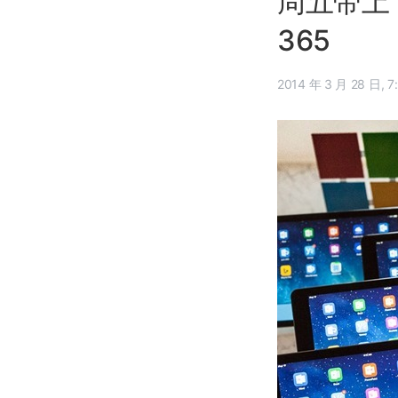
周五带上 
365
2014