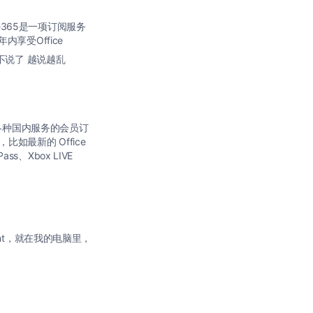
e365是一项订阅服务
享受Office
不说了 越说越乱
解各种国内服务的会员订
最新的 Office
s、Xbox LIVE
oint，就在我的电脑里，