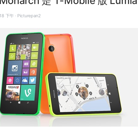
 Monarch 是 T-Mobile 版 Lumia
年 4 月 12 日, 4:18 下午
·
Picturepan2