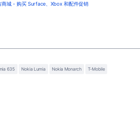
城 - 购买 Surface、Xbox 和配件促销
mia 635
Nokia Lumia
Nokia Monarch
T-Mobile