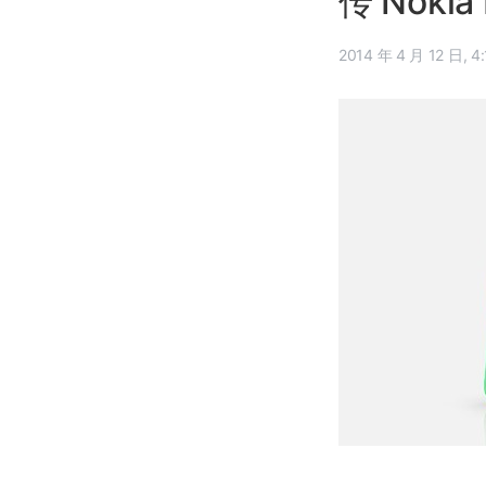
传 Nokia
2014 