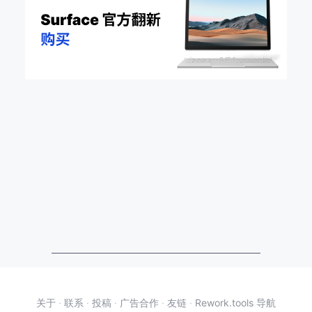
关于
·
联系
·
投稿
·
广告合作
·
友链
·
Rework.tools 导航