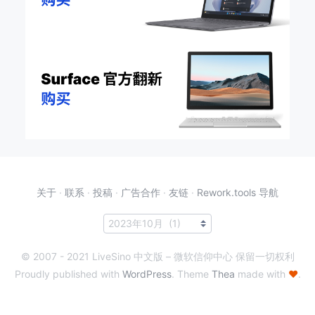
关于
·
联系
·
投稿
·
广告合作
·
友链
·
Rework.tools 导航
© 2007 - 2021 LiveSino 中文版 – 微软信仰中心 保留一切权利
Proudly published with
WordPress
. Theme
Thea
made with
♥
.