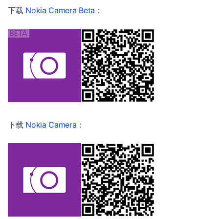
下载
Nokia Camera Beta
：
下载
Nokia Camera
：