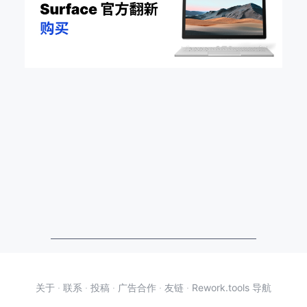
关于
·
联系
·
投稿
·
广告合作
·
友链
·
Rework.tools 导航