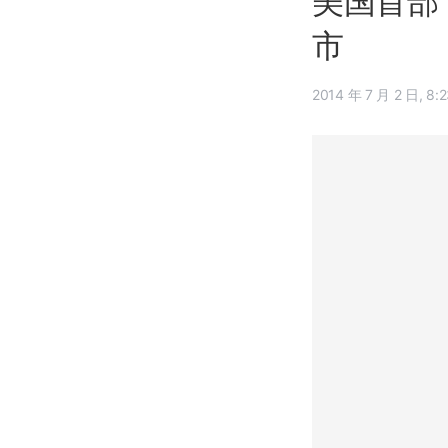
美国首部 W
市
2014 年 7