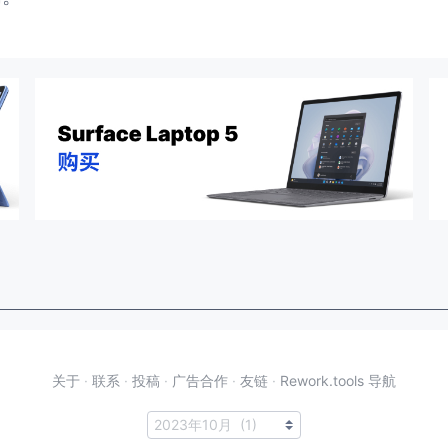
关于
·
联系
·
投稿
·
广告合作
·
友链
·
Rework.tools 导航