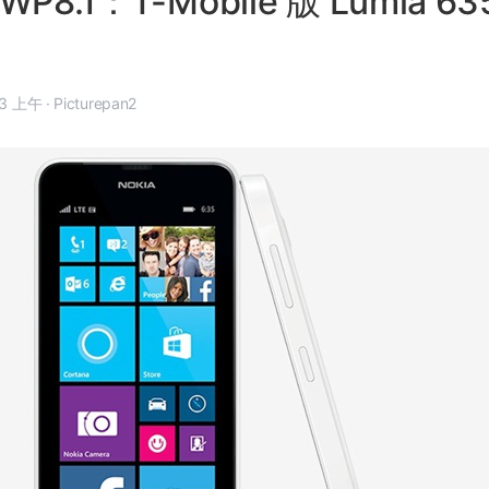
P8.1：T-Mobile 版 Lumia 6
 月 2 日, 8:23 上午
·
Picturepan2