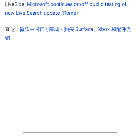
LiveSide:
Microsoft continues on/off public testing of
new Live Search update (Rome)
直达：
微软中国官方商城 - 购买 Surface、Xbox 和配件促
销