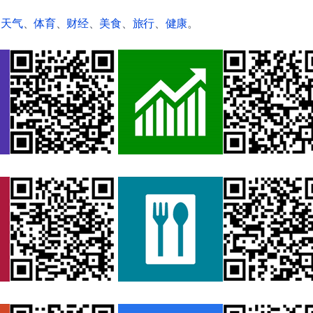
、
天气
、
体育
、
财经
、
美食
、
旅行
、
健康
。