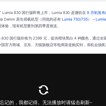
umia 830 国行版即将上市，Lumia 830 是微软在
9 月初发
ia Denim 原生搭载机型（同批的还有
Lumia 730/735
） –
Lumia
照体验，现有机型要到第四季度推送。
 830 国行版价格为 2399 元，提供橙绿黑白 4 种颜色，通过全渠
国官方商城、京东、天猫旗舰店等电商渠道购买到，有机会抽奖赢 X