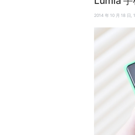
Lumia 
20