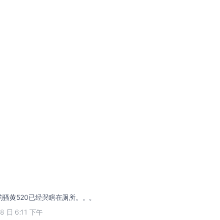
新的骚黄520已经哭瞎在厕所。。。
18 日 6:11 下午