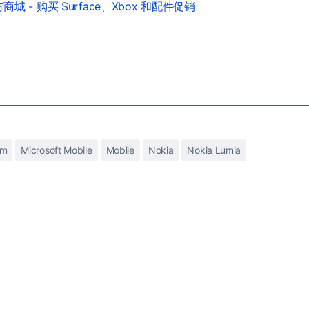
城 - 购买 Surface、Xbox 和配件促销
im
Microsoft Mobile
Mobile
Nokia
Nokia Lumia