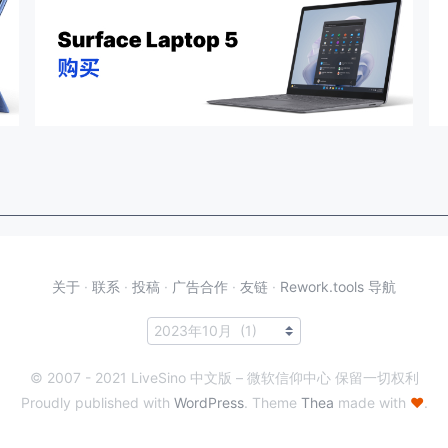
关于
·
联系
·
投稿
·
广告合作
·
友链
·
Rework.tools 导航
© 2007 - 2021 LiveSino 中文版 – 微软信仰中心 保留一切权利
Proudly published with
WordPress
. Theme
Thea
made with
♥
.