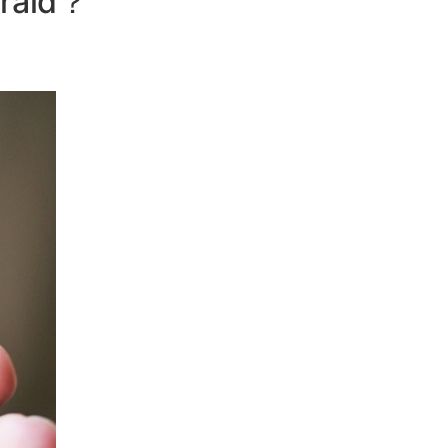
rald？