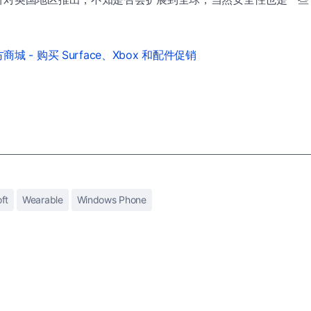
城 - 购买 Surface、Xbox 和配件促销
ft
Wearable
Windows Phone