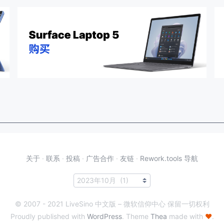
关于
·
联系
·
投稿
·
广告合作
·
友链
·
Rework.tools 导航
© 2007 - 2021 LiveSino 中文版 – 微软信仰中心 保留一切权利
Proudly published with
WordPress
. Theme
Thea
made with
♥
.