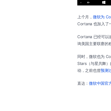
上个月，
微软为 Co
Cortana 也加
Cortana 已
询美国主要联赛的积分榜。
同时，微软也为 Cort
Stars（与星共舞）的结
动，之前也曾
预测
直达：
微软中国官方商