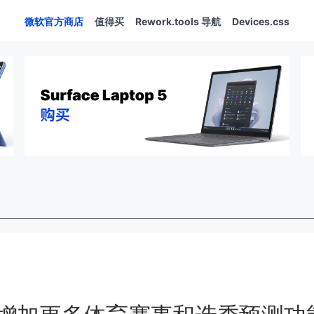
微软官方商店
值得买
Rework.tools 导航
Devices.css