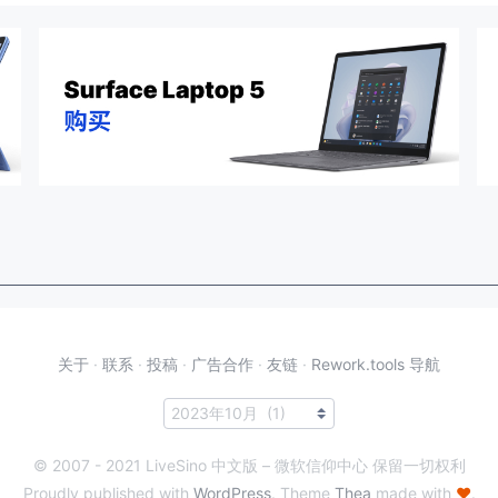
关于
·
联系
·
投稿
·
广告合作
·
友链
·
Rework.tools 导航
© 2007 - 2021 LiveSino 中文版 – 微软信仰中心 保留一切权利
Proudly published with
WordPress
. Theme
Thea
made with
♥
.