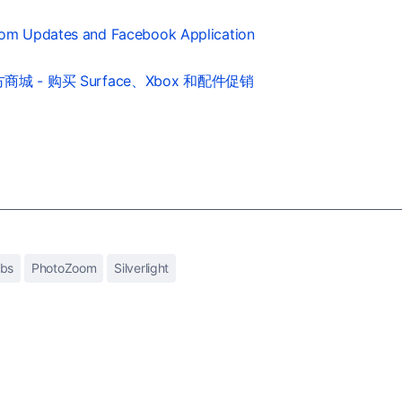
om Updates and Facebook Application
城 - 购买 Surface、Xbox 和配件促销
abs
PhotoZoom
Silverlight