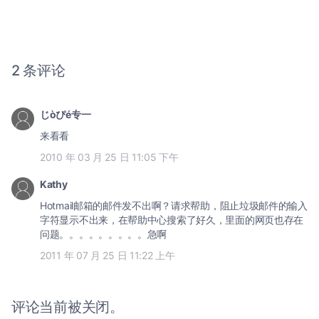
2 条评论
じòぴé专一
来看看
2010 年 03 月 25 日 11:05 下午
Kathy
Hotmail邮箱的邮件发不出啊？请求帮助，阻止垃圾邮件的输入
字符显示不出来，在帮助中心搜索了好久，里面的网页也存在
问题。。。。。。。。。急啊
2011 年 07 月 25 日 11:22 上午
评论当前被关闭。