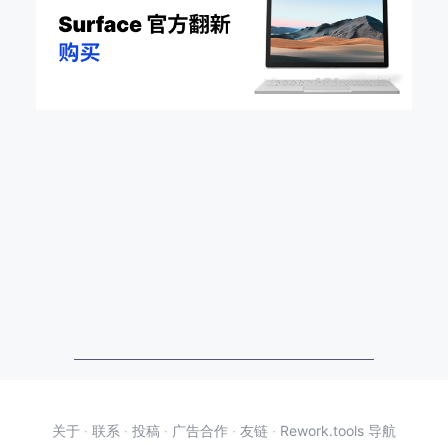
关于
·
联系
·
投稿
·
广告合作
·
友链
·
Rework.tools 导航