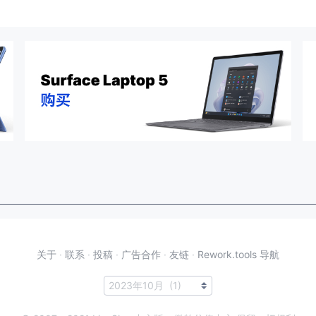
关于
·
联系
·
投稿
·
广告合作
·
友链
·
Rework.tools 导航