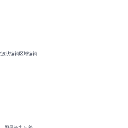
以在波状编辑区域编辑
即最长为 5 秒。