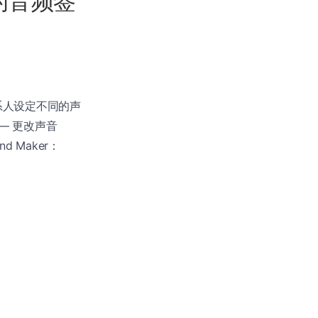
a 的音频签
系人设定不同的声
 — 更改声音
d Maker：