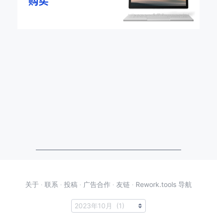
关于
·
联系
·
投稿
·
广告合作
·
友链
·
Rework.tools 导航