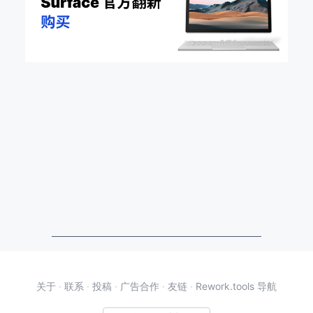
关于
·
联系
·
投稿
·
广告合作
·
友链
·
Rework.tools 导航