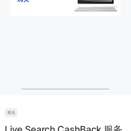
资讯
Live Search CashBack 服务