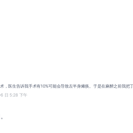
术，医生告诉我手术有10%可能会导致左半身瘫痪。于是在麻醉之前我把
06 日 5:28 下午
闭。