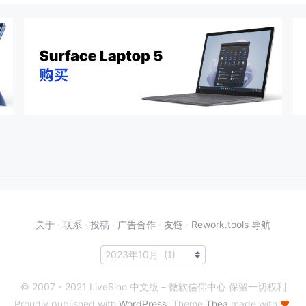
关于
·
联系
·
投稿
·
广告合作
·
友链
·
Rework.tools 导航
© 2007 - 2021 LiveSino 中文版 – 微软信仰中心 保留一切权利
Proudly published with
WordPress
. Theme
Thea
made with
♥
.