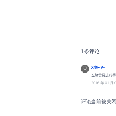
1 条评论
X·舞~V~
左脑需要进行手
2016 年 01 月 
评论当前被关